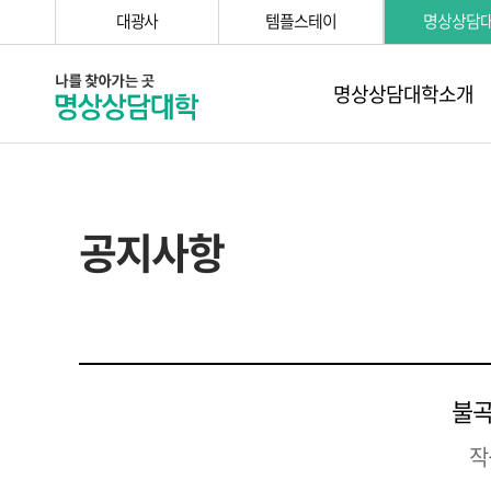
대광사
템플스테이
명상상담
명상상담대학소개
공지사항
불곡
작