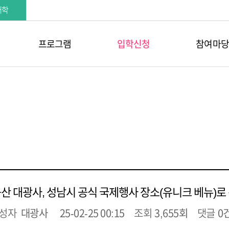
대학
프로그램
입학신청
참여마당
산 대광사, 성남시 공식 국제행사 장소(유니크 베뉴)로
성자
대광사
25-02-25 00:15
조회
3,655회
댓글
0