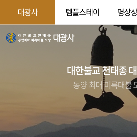
대광사
템플스테이
명상
대한불교 천태종 
동양 최대 미륵대불 