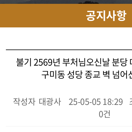
공지사항
불기 2569년 부처님오신날 분당
구미동 성당 종교 벽 넘어
작성자
대광사
25-05-05 18:29
0건