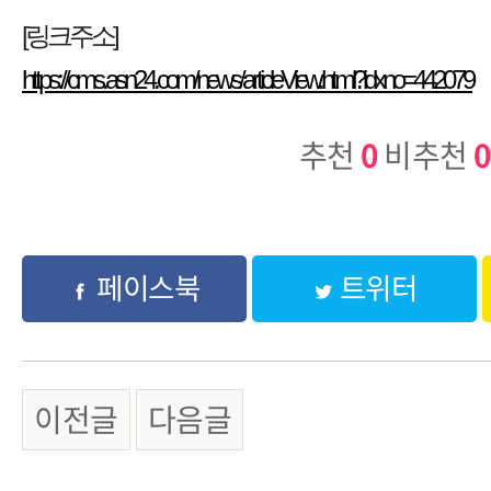
[링크주소]
https://cms.asn24.com/news/articleView.html?idxno=442079
추천
0
비추천
0
페이스북
트위터
이전글
다음글