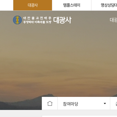
대광사
템플스테이
명상상담
대
법회
주지스님
대광사
대광
신행
찾아오
참여마당