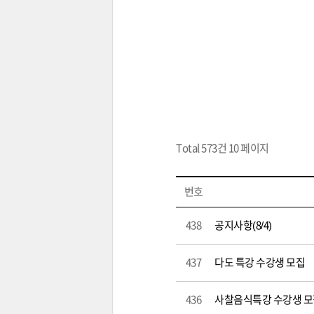
Total 573건
10 페이지
번호
438
공지사항(8/4)
437
다도 특강 수강생 모집
436
사찰음식특강 수강생 모