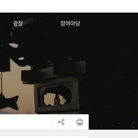
광장
참여마당
전각안내
자유게시판
시설배치도
행사일정
행사사진
종단소식
동영상
공지사항
연령대조표
법화경의 일곱가지 비유
ENG