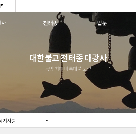
대학
광사
천태종
법문
안내
천태종 역사
사이버법당
 인사말
구인사 큰스님
이달의 부처님말씀
 연혁
천태종3대 지표
주지스님법문
대한불교 천태종 대광사
사안내
종기설명
동양 최대 미륵대불 도량
단체
소의경전
시는길
구인사 관음기도 안내
공지사항