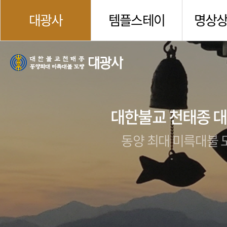
대광사
템플스테이
명상
대한불교 천태종 
동양 최대 미륵대불 