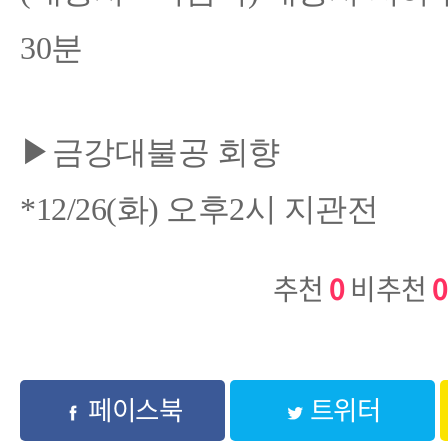
30분
▶금강대불공 회향
*12/26(화) 오후2시 지관전
추천
0
비추천
0
페이스북
트위터